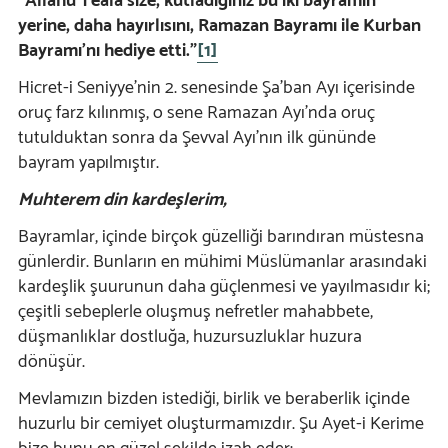
“Allahu Teâlâ size, kutladığınız bu iki bayramın
yerine, daha hayırlısını, Ramazan Bayramı ile Kurban
Bayramı’nı hediye etti.”
[1]
Hicret-i Seniyye’nin 2. senesinde Şa’ban Ayı içerisinde
oruç farz kılınmış, o sene Ramazan Ayı’nda oruç
tutulduktan sonra da Şevval Ayı’nın ilk gününde
bayram yapılmıştır.
Muhterem din kardeşlerim,
Bayramlar, içinde birçok güzelliği barındıran müstesna
günlerdir. Bunların en mühimi Müslümanlar arasındaki
kardeşlik şuurunun daha güçlenmesi ve yayılmasıdır ki;
çeşitli sebeplerle oluşmuş nefretler mahabbete,
düşmanlıklar dostluğa, huzursuzluklar huzura
dönüşür.
Mevlamızın bizden istediği, birlik ve beraberlik içinde
huzurlu bir cemiyet oluşturmamızdır. Şu Ayet-i Kerime