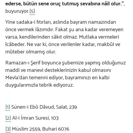
ederse, bütün sene oruç tutmuş sevabına nâil olur.”
,
buyuruyor.
[5]
Yine sadaka-i fıtırları, aslında bayram namazından
önce vermek lâzımdır. Fakat şu ana kadar veremeyen
varsa, kendilerinden sâkıt olmaz. Mutlaka vermeleri
îcâbeder. Ne var ki, önce verilenler kadar, makbûl ve
mûteber olmamış olur.
Ramazan-ı Şerif boyunca şubemize yapmış olduğunuz
maddi ve manevi desteklerinizin kabul olmasını
Mevla’dan temenni ediyor, bayramınızı en kalbi
duygularımızla tebrik ediyoruz.
[1]
Sünen-i Ebû Dâvud, Salat, 239
[2]
Al-i İmran Suresi, 103
[3]
Müslim 2559, Buhari 6076