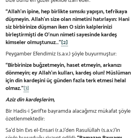
bize bunu en güzel şekilde izah eder:
“Allah’ın ipine, hep birlikte sımsıkı yapışın, tefrikaya
düşmeyin. Allah’ın size olan nimetini hatırlayın: Hani
siz birbirinize düşman iken O sizin kalplerinizi
birleştirmişti de O’nun nimeti sayesinde kardeş
kimseler olmuştunuz…”
[2]
Peygamber Efendimiz (s.a.v.) şöyle buyurmuştur:
“Birbirinize buğzetmeyin, haset etmeyin, arkanızı
dönmeyin; ey Allah’ın kulları, kardeş olun! Müslüman
için din kardeşini üç günden fazla terk etmesi helal
olmaz.”
[3]
Aziz din kardeşlerim,
Bir Hadis-i Şerif’te bayramda alacağımız mükafat şöyle
özetlenmektedir:
Sa’d bin Evs el-Ensari (r.a.)’den Rasulüllah (s.a.v.)’in