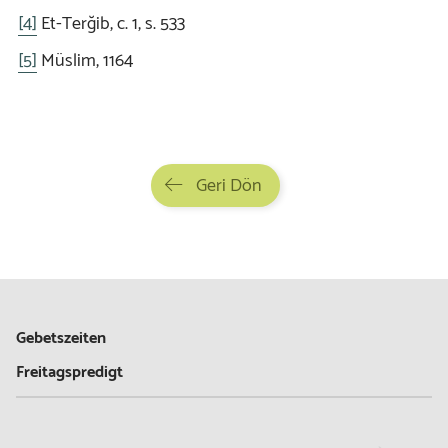
[4]
Et-Terğib, c. 1, s. 533
[5]
Müslim, 1164
Geri Dön
Gebetszeiten
Freitagspredigt