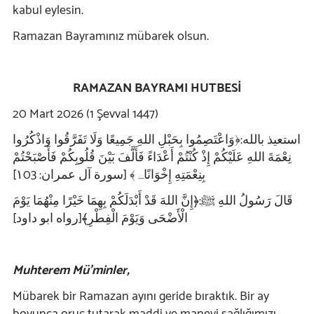
kabul eylesin.
Ramazan Bayramınız mübarek olsun.
RAMAZAN BAYRAMI HUTBESİ
20 Mart 2026 (1 Şevval 1447)
استعيذ بالله:﴿وَاعْتَصِمُوا بِحَبْلِ اللهِ جَمِيعًا وَلَا تَفَرَّقُوا وَاذْكُرُوا
نِعْمَةَ اللهِ عَلَيْكُمْ إِذْ كُنْتُمْ أَعْدَاءً فَأَلَّفَ بَيْنَ قُلُوبِكُمْ فَأَصْبَحْتُمْ
بِنِعْمَتِهِ إِخْوَانًا… ﴾ [سورة آل عمران: ١03]
قَالَ رَسُولُ اللهِ ﷺ:﴿إِنَّ اللهَ قَدْ أَبْدَلَكُمْ بِهِمَا خَيْرًا مِنْهُمَا يَوْمَ
الْأَضْحَى وَيَوْمَ الْفِطْرِ﴾[رواه ابو داود]
Muhterem Mü’minler,
Mübarek bir Ramazan ayını geride bıraktık. Bir ay