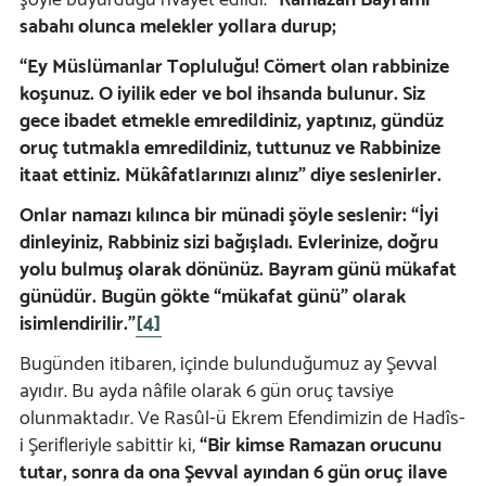
şöyle buyurduğu rivayet edildi:
“Ramazan Bayramı
sabahı olunca melekler yollara durup;
“Ey Müslümanlar Topluluğu! Cömert olan rabbinize
koşunuz. O iyilik eder ve bol ihsanda bulunur. Siz
gece ibadet etmekle emredildiniz, yaptınız, gündüz
oruç tutmakla emredildiniz, tuttunuz ve Rabbinize
itaat ettiniz. Mükâfatlarınızı alınız” diye seslenirler.
Onlar namazı kılınca bir münadi şöyle seslenir: “İyi
dinleyiniz, Rabbiniz sizi bağışladı. Evlerinize, doğru
yolu bulmuş olarak dönünüz. Bayram günü mükafat
günüdür. Bugün gökte “mükafat günü” olarak
isimlendirilir.”
[4]
Bugünden itibaren, içinde bulunduğumuz ay Şevval
ayıdır. Bu ayda nâfile olarak 6 gün oruç tavsiye
olunmaktadır. Ve Rasûl-ü Ekrem Efendimizin de Hadîs-
i Şerifleriyle sabittir ki,
“Bir kimse Ramazan orucunu
tutar, sonra da ona Şevval ayından 6 gün oruç ilave