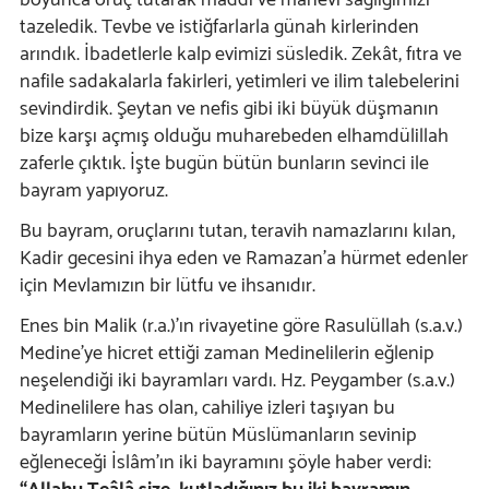
boyunca oruç tutarak maddi ve manevi sağlığımızı
tazeledik. Tevbe ve istiğfarlarla günah kirlerinden
arındık. İbadetlerle kalp evimizi süsledik. Zekât, fıtra ve
nafile sadakalarla fakirleri, yetimleri ve ilim talebelerini
sevindirdik. Şeytan ve nefis gibi iki büyük düşmanın
bize karşı açmış olduğu muharebeden elhamdülillah
zaferle çıktık. İşte bugün bütün bunların sevinci ile
bayram yapıyoruz.
Bu bayram, oruçlarını tutan, teravih namazlarını kılan,
Kadir gecesini ihya eden ve Ramazan’a hürmet edenler
için Mevlamızın bir lütfu ve ihsanıdır.
Enes bin Malik (r.a.)’ın rivayetine göre Rasulüllah (s.a.v.)
Medine’ye hicret ettiği zaman Medinelilerin eğlenip
neşelendiği iki bayramları vardı. Hz. Peygamber (s.a.v.)
Medinelilere has olan, cahiliye izleri taşıyan bu
bayramların yerine bütün Müslümanların sevinip
eğleneceği İslâm'ın iki bayramını şöyle haber verdi: