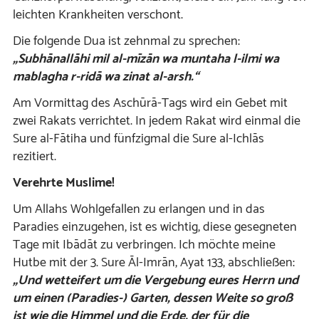
leichten Krankheiten verschont.
Die folgende Dua ist zehnmal zu sprechen:
„Subhānallāhi mil al-mīzān wa muntaha l-ilmi wa
mablagha r-ridā wa zinat al-arsh.“
Am Vormittag des Aschūrā-Tags wird ein Gebet mit
zwei Rakats verrichtet. In jedem Rakat wird einmal die
Sure al-Fātiha und fünfzigmal die Sure al-Ichlās
rezitiert.
Verehrte Muslime!
Um Allahs Wohlgefallen zu erlangen und in das
Paradies einzugehen, ist es wichtig, diese gesegneten
Tage mit Ibādāt zu verbringen. Ich möchte meine
Hutbe mit der 3. Sure Āl-Imrān, Ayat 133, abschließen:
„Und wetteifert um die Vergebung eures Herrn und
um einen (Paradies-) Garten, dessen Weite so groß
ist wie die Himmel
und die Erde, der für die