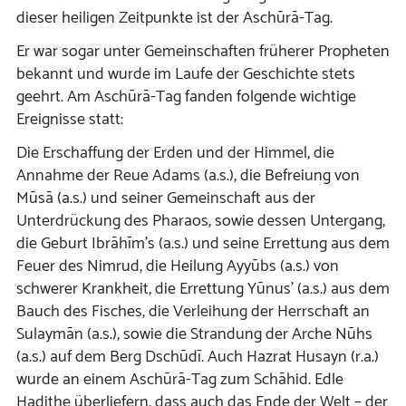
dieser heiligen Zeitpunkte ist der Aschūrā-Tag.
Er war sogar unter Gemeinschaften früherer Propheten
bekannt und wurde im Laufe der Geschichte stets
geehrt. Am Aschūrā-Tag fanden folgende wichtige
Ereignisse statt:
Die Erschaffung der Erden und der Himmel, die
Annahme der Reue Adams (a.s.), die Befreiung von
Mūsā (a.s.) und seiner Gemeinschaft aus der
Unterdrückung des Pharaos, sowie dessen Untergang,
die Geburt Ibrāhīm’s (a.s.) und seine Errettung aus dem
Feuer des Nimrud, die Heilung Ayyūbs (a.s.) von
schwerer Krankheit, die Errettung Yūnus’ (a.s.) aus dem
Bauch des Fisches, die Verleihung der Herrschaft an
Sulaymān (a.s.), sowie die Strandung der Arche Nūhs
(a.s.) auf dem Berg Dschūdī. Auch Hazrat Husayn (r.a.)
wurde an einem Aschūrā-Tag zum Schāhid. Edle
Hadithe überliefern, dass auch das Ende der Welt – der