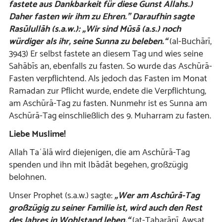
fastete aus Dankbarkeit für diese Gunst Allahs.)
Daher fasten wir ihm zu
Ehren
.” Daraufhin sagte
Rasūlullāh (s.a.w.): „Wir sind Mūsā (a.s.) noch
würdiger als ihr, seine Sunna zu beleben
.“
(al-Buchārī,
3943)
Er selbst fastete an diesem Tag und wies seine
Sahābīs an, ebenfalls zu fasten. So wurde das Aschūrā-
Fasten verpflichtend. Als jedoch das Fasten im Monat
Ramadan zur Pflicht wurde, endete die Verpflichtung,
am Aschūrā-Tag zu fasten. Nunmehr ist es Sunna am
Aschūrā-Tag einschließlich des 9. Muharram zu fasten.
Liebe Muslime!
Allah Taʿālā wird diejenigen, die am Aschūrā-Tag
spenden und ihn mit Ibādāt begehen, großzügig
belohnen.
Unser Prophet (s.a.w.) sagte:
„Wer am Aschūrā-Tag
großzügig zu seiner Familie ist, wird auch den Rest
des Jahres in Wohlstand leben.“
(at-Tabarānī, Awsat,