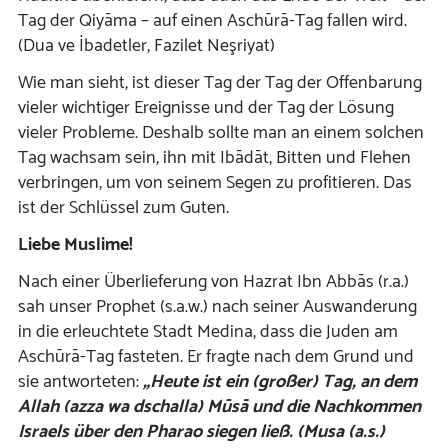
Tag der Qiyāma – auf einen Aschūrā-Tag fallen wird.
(Dua ve İbadetler, Fazilet Neşriyat)
Wie man sieht, ist dieser Tag der Tag der Offenbarung
vieler wichtiger Ereignisse und der Tag der Lösung
vieler Probleme. Deshalb sollte man an einem solchen
Tag wachsam sein, ihn mit Ibādāt, Bitten und Flehen
verbringen, um von seinem Segen zu profitieren. Das
ist der Schlüssel zum Guten.
Liebe Muslime!
Nach einer Überlieferung von Hazrat Ibn Abbās (r.a.)
sah unser Prophet (s.a.w.) nach seiner Auswanderung
in die erleuchtete Stadt Medina, dass die Juden am
Aschūrā-Tag fasteten. Er fragte nach dem Grund und
sie antworteten:
„Heute ist ein (großer) Tag, an dem
Allah (azza wa dschalla) Mūsā und die Nachkommen
Israels über den Pharao siegen ließ. (Musa (a.s.)