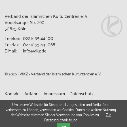
Verband der Islamischen Kulturzentren e. V.
Vogelsanger Str. 290
50825 Köln
Telefon:
0221/ 95 44 100
Telefax:
0221/ 95 44 1068
E-Mail:
info@vikz.de
© 2026 | VIKZ - Verband der Islamischen Kulturzentren e. V.
Navigation
Kontakt
Anfahrt
Impressum
Datenschutz
überspringen
Gemeindeportal
Um unsere Webseite für Sie optimal zu gestalten und fortlaufend
verbessern zu können, verwenden wir Cookies. Durch die weitere Nutzung
der Webseite stimmen Sie der Verwendung von Cookies zu.
Zur
Datenschutzerklärung