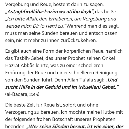
Vergebung und Reue, besteht darin zu sagen:
„Astaghfirullāha-l-azīm wa atūbu ilayk”
, das heißt:
„Ich bitte Allah, den Erhabenen, um Vergebung und
wende mich Dir (o Herr) zu.”
Während man dies sagt,
muss man seine Sünden bereuen und entschlossen
sein, nicht mehr zu ihnen zurückzukehren.
Es gibt auch eine Form der körperlichen Reue, nämlich
das Tasbīh-Gebet, das unser Prophet seinen Onkel
Hazrat Abbās lehrte, was zu einer schnelleren
Erhörung der Reue und einer schnelleren Reinigung
von den Sünden führt. Denn Allah Taʿālā sagt:
„Und
sucht Hilfe in der Geduld und im (rituellen) Gebet.”
(al-Baqara, 2:45)
Die beste Zeit für Reue ist, sofort und ohne
Verzögerung zu bereuen. Ich möchte meine Hutbe mit
der folgenden frohen Botschaft unseres Propheten
beenden:
„Wer seine Sünden bereut, ist wie einer, der