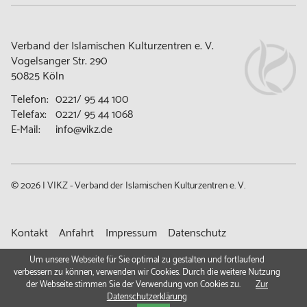
Verband der Islamischen Kulturzentren e. V.
Vogelsanger Str. 290
50825 Köln
Telefon:
0221/ 95 44 100
Telefax:
0221/ 95 44 1068
E-Mail:
info@vikz.de
© 2026 | VIKZ - Verband der Islamischen Kulturzentren e. V.
Navigation
Kontakt
Anfahrt
Impressum
Datenschutz
überspringen
Gemeindeportal
Um unsere Webseite für Sie optimal zu gestalten und fortlaufend
verbessern zu können, verwenden wir Cookies. Durch die weitere Nutzung
der Webseite stimmen Sie der Verwendung von Cookies zu.
Zur
Datenschutzerklärung