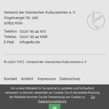
Verband der Islamischen Kulturzentren e. V.
Vogelsanger Str. 290
50825 Köln
Telefon:
0221/ 95 44 100
Telefax:
0221/ 95 44 1068
E-Mail:
info@vikz.de
© 2026 | VIKZ - Verband der Islamischen Kulturzentren e. V.
Navigation
Kontakt
Anfahrt
Impressum
Datenschutz
überspringen
Gemeindeportal
Um unsere Webseite für Sie optimal zu gestalten und fortlaufend
verbessern zu können, verwenden wir Cookies. Durch die weitere Nutzung
der Webseite stimmen Sie der Verwendung von Cookies zu.
Zur
Datenschutzerklärung
OK