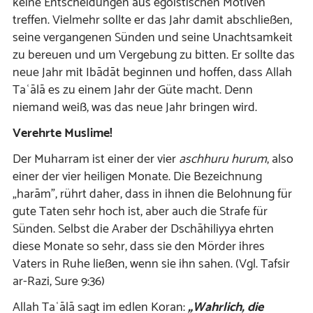
keine Entscheidungen aus egoistischen Motiven
treffen. Vielmehr sollte er das Jahr damit abschließen,
seine vergangenen Sünden und seine Unachtsamkeit
zu bereuen und um Vergebung zu bitten. Er sollte das
neue Jahr mit Ibādāt beginnen und hoffen, dass Allah
Taʿālā es zu einem Jahr der Güte macht. Denn
niemand weiß, was das neue Jahr bringen wird.
Verehrte Muslime!
Der Muharram ist einer der vier
aschhuru
hurum
, also
einer der vier heiligen Monate. Die Bezeichnung
„harām”, rührt daher, dass in ihnen die Belohnung für
gute Taten sehr hoch ist, aber auch die Strafe für
Sünden. Selbst die Araber der Dschāhiliyya ehrten
diese Monate so sehr, dass sie den Mörder ihres
Vaters in Ruhe ließen, wenn sie ihn sahen. (Vgl. Tafsir
ar-Razi, Sure 9:36)
Allah Taʿālā sagt im edlen Koran:
„Wahrlich, die