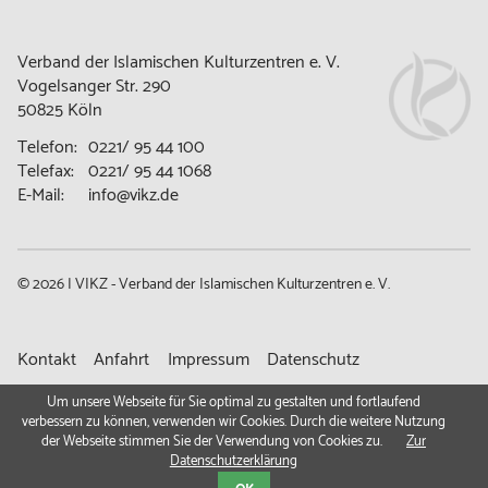
Verband der Islamischen Kulturzentren e. V.
Vogelsanger Str. 290
50825 Köln
Telefon:
0221/ 95 44 100
Telefax:
0221/ 95 44 1068
E-Mail:
info@vikz.de
© 2026 | VIKZ - Verband der Islamischen Kulturzentren e. V.
Navigation
Kontakt
Anfahrt
Impressum
Datenschutz
überspringen
Gemeindeportal
Um unsere Webseite für Sie optimal zu gestalten und fortlaufend
verbessern zu können, verwenden wir Cookies. Durch die weitere Nutzung
der Webseite stimmen Sie der Verwendung von Cookies zu.
Zur
Datenschutzerklärung