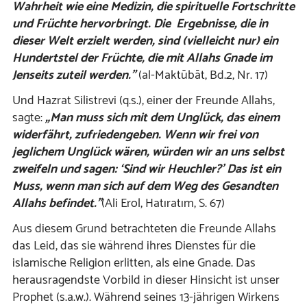
Wahrheit
wie eine Medizin, die spirituelle Fortschritte
und Früchte hervorbringt. Die Ergebnisse, die in
dieser Welt erzielt werden, sind (vielleicht nur) ein
Hundertstel der Früchte, die mit Allahs Gnade im
Jenseits zuteil werden.”
(al-Maktūbāt, Bd.2, Nr. 17)
Und Hazrat Silistrevi (q.s.), einer der Freunde Allahs,
sagte:
„Man muss sich mit dem Unglück, das einem
widerfährt, zufriedengeben. Wenn wir frei von
jeglichem Unglück wären, würden wir an uns selbst
zweifeln und sagen: ‘Sind wir Heuchler?’ Das ist ein
Muss, wenn man sich auf dem Weg des Gesandten
Allahs befindet.”
(Ali Erol, Hatıratım, S. 67)
Aus diesem Grund betrachteten die Freunde Allahs
das Leid, das sie während ihres Dienstes für die
islamische Religion erlitten, als eine Gnade. Das
herausragendste Vorbild in dieser Hinsicht ist unser
Prophet (s.a.w.). Während seines 13-jährigen Wirkens