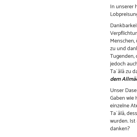
In unserer
Lobpreisun
Dankbarkeit
Verpflichtu
Menschen, ü
zu und dank
Tugenden, 
jedoch auch
Taʿālā zu d
dem Allmäch
Unser Dasei
Gaben wie H
einzelne At
Taʿālā, des
wurden. Ist
danken?