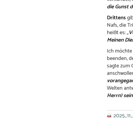
die Gunst d
Drittens
gib
Nafs, die T
heißt es: „
V
Meinen Dien
Ich möchte 
beenden, de
sagte zum G
anschwolle
vorangegan
Welten ant
Herrn) sein
2025_11_