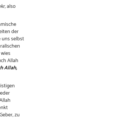
kr
, also
lamische
eiten der
 uns selbst
ralischen
 wies
uch Allah
h Allah,
istigen
jeder
Allah
enkt
Geber, zu