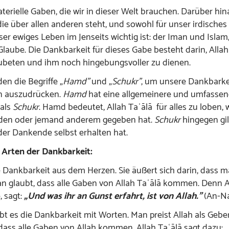
terielle Gaben, die wir in dieser Welt brauchen. Darüber hin
die über allen anderen steht, und sowohl für unser irdisches
ser ewiges Leben im Jenseits wichtig ist: der Iman und Islam,
Glaube. Die Dankbarkeit für dieses Gabe besteht darin, Alla
zubeten und ihm noch hingebungsvoller zu dienen.
en die Begriffe „
Hamd”
und „
Schukr”
, um unsere Dankbarkeit
n auszudrücken.
Hamd
hat eine allgemeinere und umfasse
als
Schukr
. Hamd bedeutet, Allah Taʿālā für alles zu loben,
den oder jemand anderem gegeben hat.
Schukr
hingegen gilt
der Dankende selbst erhalten hat.
i Arten der Dankbarkeit:
ie Dankbarkeit aus dem Herzen. Sie äußert sich darin, dass 
an glaubt, dass alle Gaben von Allah Taʿālā kommen. Denn Al
, sagt:
„Und was ihr an Gunst erfahrt, ist von Allah.”
(An-Nah
bt es die Dankbarkeit mit Worten. Man preist Allah als Gebe
dass alle Gaben von Allah kommen. Allah Taʿālā sagt dazu: