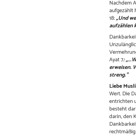
Nachdem All
aufgezählt 
18:
„Und wen
aufzählen 
Dankbarkei
Unzulänglic
Vermehrung 
Ayat 7
: „..
erweisen. W
streng.”
Liebe Musl
Wert. Die D
entrichten 
besteht dar
darin, den 
Dankbarkeit
rechtmäßig