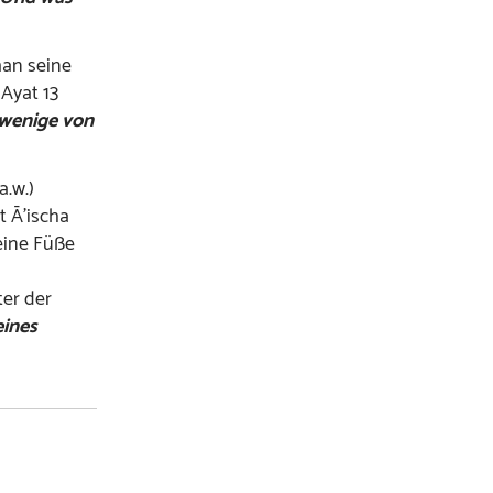
man seine
 Ayat 13
 wenige von
.w.)
t Ā’ischa
eine Füße
er der
eines