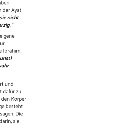
Gaben
n der Ayat
sie nicht
rzig.”
 eigene
zur
e Ibrāhīm,
Gunst)
wahr
Art und
t dafür zu
r den Körper
nge besteht
 sagen. Die
arin, sie