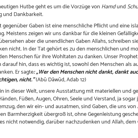
 heutigen Hutbe geht es um die Vorzüge von
Hamd
und
Schu
g und Dankbarkeit.
 gegenüber Gaben ist eine menschliche Pflicht und eine is
ng. Meistens zeigen wir uns dankbar für die kleinen Gefälligk
bersehen aber die unendlichen Gaben Allahs, schreiben sie
en nicht. In der Tat gehört es zu den menschlichen und mo
den Menschen für ihre Wohltaten zu danken. Unser Prophet
 darauf hin, dass es wichtig ist, sowohl den Menschen als a
anken. Er sagte
: „Wer den Menschen nicht dankt, dankt auc
tigen, nicht.”
(Abū Dāwūd, Adab 12)
n in dieser Welt, unsere Ausstattung mit materiellen und ge
änden, Füßen, Augen, Ohren, Seele und Verstand, ja sogar 
emzug, den wir ein- und ausatmen, sind Gaben, die uns von 
sen Barmherzigkeit übergroß ist, ohne Gegenleistung gesch
 es nicht notwendig, darüber nachzudenken und Allah, dem 