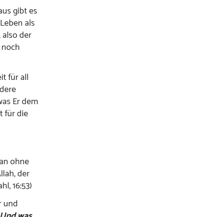
aus gibt es
 Leben als
 also der
h noch
 für all
ndere
 was Er dem
 für die
man ohne
lah, der
l, 16:53)
r und
„Und was