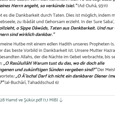
eines Herrn angeht, so verkünde (sie).”
(Ad-Duhā, 93:11)
t es die Dankbarkeit durch Taten. Dies ist möglich, indem 
riebseele, zu Ibādāt und Gehorsam erzieht. In der Sure Saba’,
ollzieht, o Sippe Dāwūds, Taten aus Dankbarkeit. Und nur
ern sind wirklich dankbar.”
meine Hutbe mit einem edlen Hadith unseres Propheten (s.a
r das beste Vorbild in Dankbarkeit ist. Unsere Mutter Hazra
esandten Allahs, der die Nächte im Gebet verbrachte, bis s
n:
„O Rasūlullāh! Warum tust du das, wo dir doch alle
genen und zukünftigen Sünden vergeben sind?”
Der Meist
wortete
:
„O Ā’ischa! Darf ich nicht ein dankbarer Diener (m
?”
(al-Buchārī, Tahaddschud 6)
28 Hamd ve Şükür.pdf
(1,1 MiB)