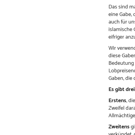
Das sind ma
eine Gabe, 
auch für un
islamische 
eifriger an
Wir verwend
diese Gabe
Bedeutung 
Lobpreisen
Gaben, die 
Es gibt dre
Erstens
, d
Zweifel dar
Allmächtige
Zweitens
gi
verkündet, 