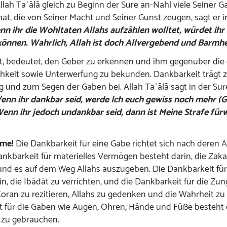
ah Taʿālā gleich zu Beginn der Sure an-Nahl viele Seiner 
hat, die von Seiner Macht und Seiner Gunst zeugen, sagt er i
n ihr die Wohltaten Allahs aufzählen wolltet, würdet ihr 
können. Wahrlich, Allah ist doch Allvergebend und Barmhe
t, bedeutet, den Geber zu erkennen und ihm gegenüber die
hkeit sowie Unterwerfung zu bekunden. Dankbarkeit trägt 
und zum Segen der Gaben bei. Allah Taʿālā sagt in der Sur
.Wenn ihr dankbar seid, werde Ich euch gewiss noch mehr (
enn ihr jedoch undankbar seid, dann ist Meine Strafe für
ime!
Die Dankbarkeit für eine Gabe richtet sich nach deren 
ankbarkeit für materielles Vermögen besteht darin, die Zaka
und es auf dem Weg Allahs auszugeben. Die Dankbarkeit fü
in, die Ibādāt zu verrichten, und die Dankbarkeit für die Zu
Koran zu rezitieren, Allahs zu gedenken und die Wahrheit zu
 für die Gaben wie Augen, Ohren, Hände und Füße besteht d
 zu gebrauchen.