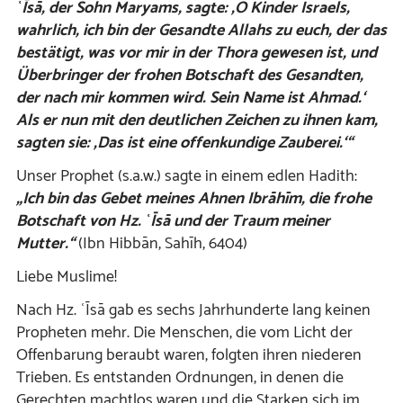
ʿĪsā, der Sohn Maryams,
sagte: ‚O Kinder Israels,
wahrlich, ich bin der
Gesandte Allahs zu euch, der das
bestätigt, was vor mir in der Thora gewesen ist, und
Überbringer der frohen Botschaft des Gesandten,
der nach mir kommen wird. Sein Name ist Ahmad.‘
Als er nun mit den deutlichen Zeichen zu ihnen kam,
sagten sie: ‚Das ist eine offenkundige Zauberei.‘“
Unser Prophet (s.a.w.) sagte in einem edlen Hadith:
„Ich bin das Gebet meines Ahnen Ibrāhīm, die frohe
Botschaft von Hz. ʿĪsā und der Traum meiner
Mutter.“
(Ibn Hibbān, Sahīh, 6404)
Liebe Muslime!
Nach Hz. ʿĪsā gab es sechs Jahrhunderte lang keinen
Propheten mehr. Die Menschen, die vom Licht der
Offenbarung beraubt waren, folgten ihren niederen
Trieben. Es entstanden Ordnungen, in denen die
Gerechten machtlos waren und die Starken sich im