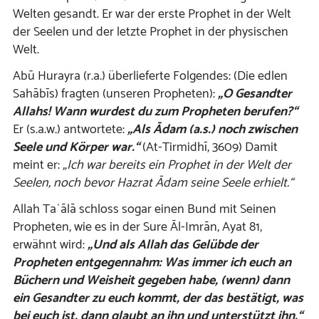
Welten gesandt. Er war der erste Prophet in der Welt
der Seelen und der letzte Prophet in der physischen
Welt.
Abū Hurayra (r.a.) überlieferte Folgendes: (Die edlen
Sahābīs) fragten (unseren Propheten):
„O Gesandter
Allahs! Wann wurdest du zum Propheten berufen?“
Er (s.a.w.) antwortete:
„Als Ādam (a.s.) noch zwischen
Seele und Körper war.“
(At-Tirmidhī, 3609) Damit
meint er:
„Ich war bereits ein Prophet in der Welt der
Seelen, noch bevor Hazrat Ādam seine Seele erhielt.“
Allah Taʿālā schloss sogar einen Bund mit Seinen
Propheten, wie es in der Sure Āl-Imrān, Ayat 81,
erwähnt wird:
„Und als Allah das Gelübde der
Propheten entgegennahm: Was immer ich euch an
Büchern und Weisheit gegeben habe, (wenn) dann
ein Gesandter zu euch kommt, der das bestätigt, was
bei euch ist, dann glaubt an ihn und unterstützt ihn.“