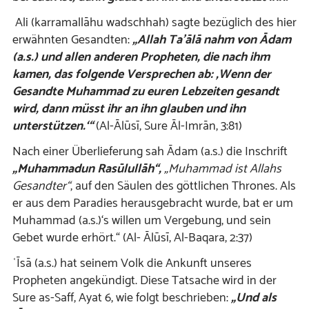
Ali (karramallāhu wadschhah) sagte bezüglich des hier
erwähnten Gesandten:
„Allah Ta’ālā nahm von Ādam
(a.s.) und allen anderen Propheten, die nach ihm
kamen, das folgende Versprechen ab: ‚Wenn der
Gesandte Muhammad zu euren Lebzeiten gesandt
wird, dann müsst ihr an ihn glauben und ihn
unterstützen.‘“
(Al-Ālūsī, Sure Āl-Imrān, 3:81)
Nach einer Überlieferung sah Ādam (a.s.) die Inschrift
„Muhammadun Rasūlullāh“,
„Muhammad ist Allahs
Gesandter“
, auf den Säulen des göttlichen Thrones. Als
er aus dem Paradies herausgebracht wurde, bat er um
Muhammad (a.s.)‘s willen um Vergebung, und sein
Gebet wurde erhört.“ (Al- Ālūsī, Al-Baqara, 2:37)
ʿĪsā (a.s.) hat seinem Volk die Ankunft unseres
Propheten angekündigt. Diese Tatsache wird in der
Sure as-Saff, Ayat 6, wie folgt beschrieben:
„Und als